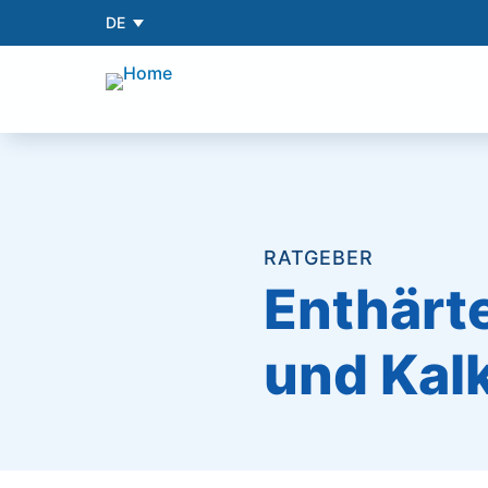
DE
RATGEBER
Enthärt
und Kal