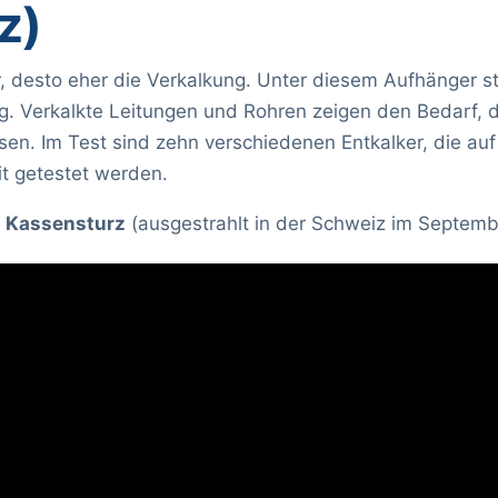
z)
, desto eher die Verkalkung. Unter diesem Aufhänger st
. Verkalkte Leitungen und Rohren zeigen den Bedarf, 
en. Im Test sind zehn verschiedenen Entkalker, die au
it getestet werden.
m Kassensturz
(ausgestrahlt in der Schweiz im Septem