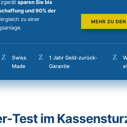
tzgerät
sparen Sie bis
nschaffung und 90% der
ergleich zu einer
MEHR ZU DEN
gsanlage.
Z
Z
Z
Swiss
1 Jahr Geld-zurück-
W
Made
Garantie
e
er-Test im Kassenstur