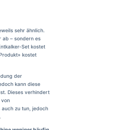
weils sehr ähnlich.
r ab – sondern es
ntkalker-Set kostet
Produkt» kostet
ndung der
edoch kann diese
st. Dieses verhindert
 von
 auch zu tun, jedoch
.
hine weniger häufig