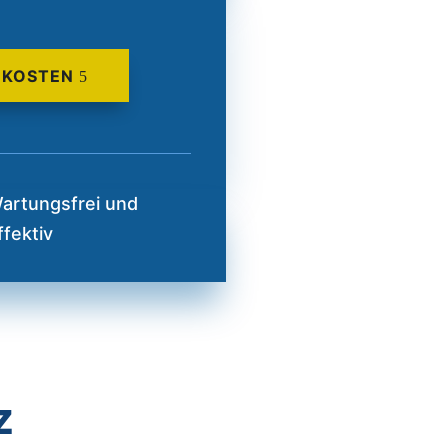
 KOSTEN
artungsfrei und
ffektiv
z