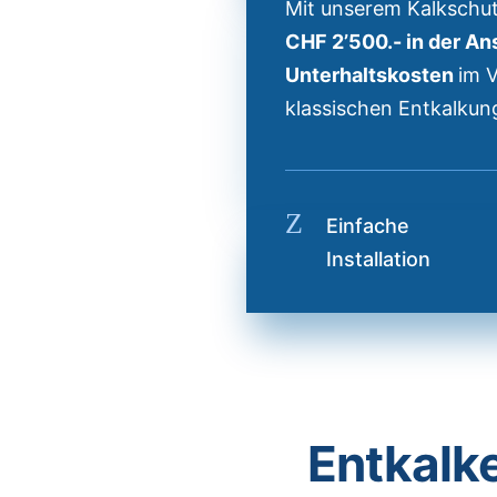
Mit unserem Kalkschu
CHF 2’500.- in der A
Unterhaltskosten
im V
klassischen Entkalkun
Z
Einfache
Installation
Entkalk