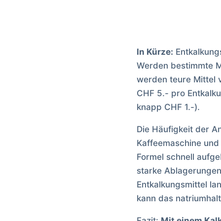
In Kürze:
Entkalkungs
Werden bestimmte Mi
werden teure Mittel 
CHF 5.- pro Entkalk
knapp CHF 1.-).
Die Häufigkeit der 
Kaffeemaschine und 
Formel schnell aufge
starke Ablagerungen
Entkalkungsmittel la
kann das natriumhal
Fazit:
Mit einem Kal