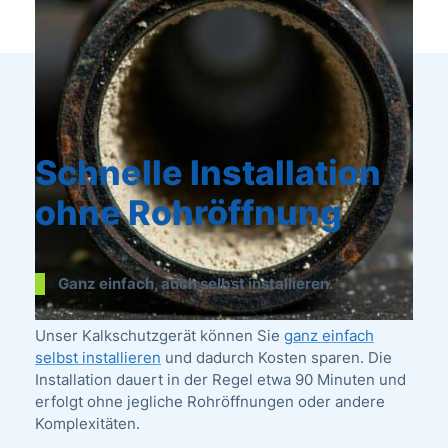
Schnelle Installation
ohne Rohröffnung
Ganz einfach, auch selbst installieren.
Unser Kalkschutzgerät können Sie
ganz einfach
selbst installieren
und dadurch Kosten sparen. Die
Installation dauert in der Regel etwa 90 Minuten und
erfolgt ohne jegliche Rohröffnungen oder andere
Komplexitäten.