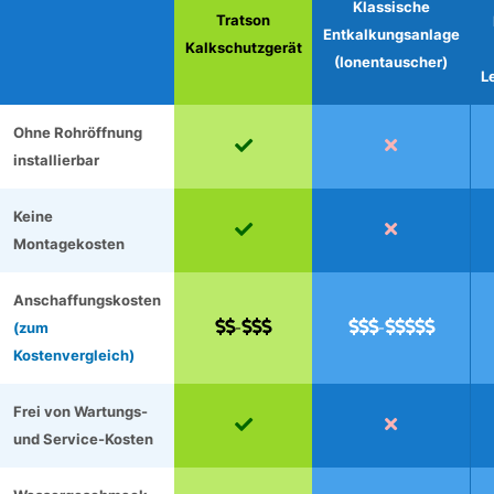
Klassische
Tratson
Entkalkungsanlage
Kalkschutzgerät
(Ionentauscher)
L
Ohne Rohröffnung


installierbar
Keine


Montagekosten
Anschaffungskosten




(zum
-
-
Kostenvergleich)
Frei von Wartungs-


und Service-Kosten