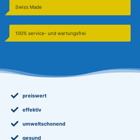
Swiss Made
100% service- und wartungsfrei

preiswert

effektiv

umweltschonend

gesund