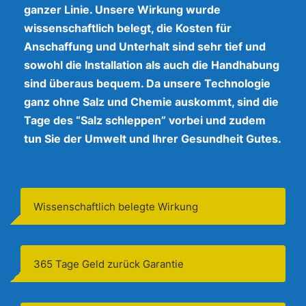
ganzer Linie. Unsere Wirkung wurde
wissenschaftlich belegt, die Kosten für
Anschaffung und Unterhalt sind sehr tief und
sowohl die Installation als auch die Handhabung
sind überaus bequem. Da unsere Technologie
ganz ohne Salz und Chemie auskommt, sind die
Tage des “Salz schleppen” vorbei und zudem
tun Sie der Umwelt und Ihrer Gesundheit Gutes.
Wissenschaftlich belegte Wirkung
365 Tage Geld zurück Garantie