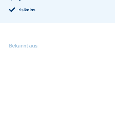

risikolos
Bekannt aus: