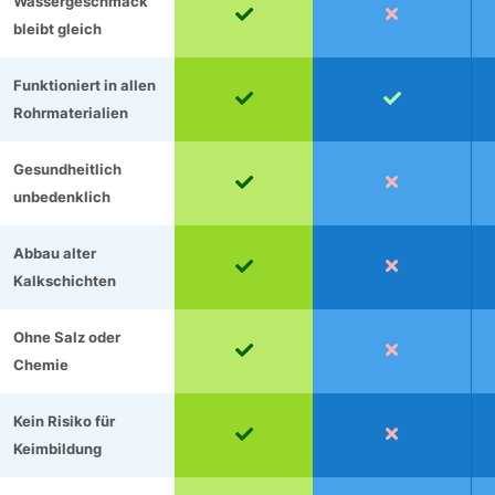
Wassergeschmack


bleibt gleich
Funktioniert in allen


Rohrmaterialien
Gesundheitlich


unbedenklich
Abbau alter


Kalkschichten
Ohne Salz oder


Chemie
Kein Risiko für


Keimbildung